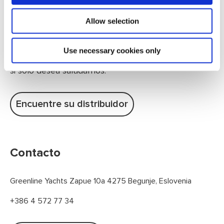
¡Estamos deseando trabajar o
Allow selection
simplemente chatear con usted!
Si tiene alguna pregunta o necesita información, no
Use necessary cookies only
dude en ponerse en contacto con nosotros. Incluso
si sólo desea saludarnos.
Encuentre su distribuidor
Contacto
Greenline Yachts Zapue 10a 4275 Begunje, Eslovenia
+386 4 572 77 34