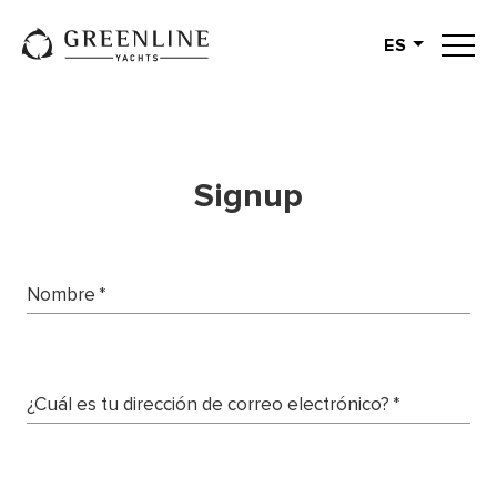
ES
English
German
Spanish
French
Signup
Slovenian
Italian
Turkish
Nombre
*
Russian
¿Cuál es tu dirección de correo electrónico?
*