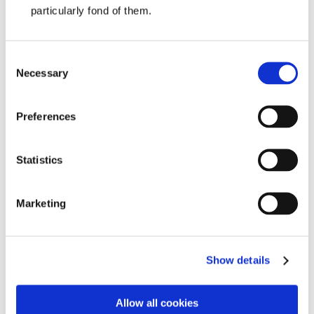
particularly fond of them.
¿Cuál es su código postal?
*
Consent
Necessary
Selection
Doy mi consentimiento para que este sitio web
almacene la información que he enviado y las
siguientes condiciones.
Preferences
Statistics
Register
Marketing
Have an account already?
Login here
Show details
Allow all cookies