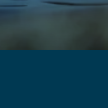
Motorizzazione
Offriamo una flotta completa con
motorizzazione tradizionale e alternativa
Scopri di più
Resta in contatto!