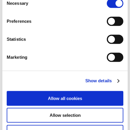
Necessary
Selection
Preferences
Statistics
Marketing
Show details
Disfrutando del paisaje histórico de Venecia (Italia).
Allow all cookies
Crédito de la imagen: Catherine Axel.
Allow selection
"Nuestra Greenline 40 da