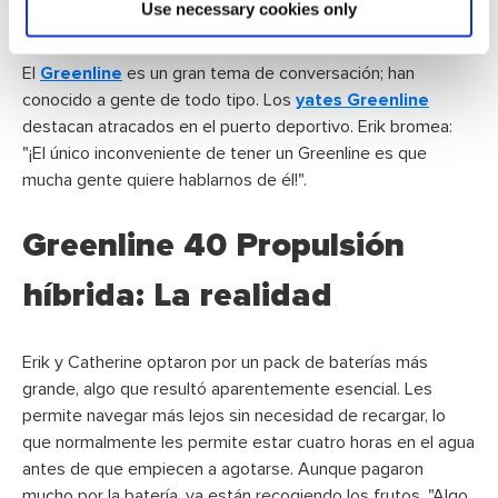
mucho que hablar,"
Use necessary cookies only
El
Greenline
es un gran tema de conversación; han
conocido a gente de todo tipo. Los
yates Greenline
destacan atracados en el puerto deportivo. Erik bromea:
"¡El único inconveniente de tener un Greenline es que
mucha gente quiere hablarnos de él!".
Greenline 40 Propulsión
híbrida: La realidad
Erik y Catherine optaron por un pack de baterías más
grande, algo que resultó aparentemente esencial. Les
permite navegar más lejos sin necesidad de recargar, lo
que normalmente les permite estar cuatro horas en el agua
antes de que empiecen a agotarse. Aunque pagaron
mucho por la batería, ya están recogiendo los frutos. "Algo