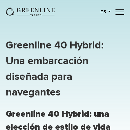
ES
English
German
Spanish
Greenline 40 Hybrid:
French
Slovenian
Una embarcación
Italian
diseñada para
Turkish
Russian
navegantes
Greenline 40 Hybrid: una
elección de estilo de vida