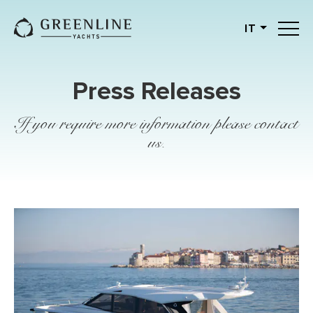
IT
English
German
Press Releases
Spanish
French
If you require more information please contact
us.
Slovenian
Italian
Turkish
Russian