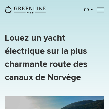
FR
English
German
Spanish
Louez un yacht
French
Slovenian
électrique sur la plus
Italian
charmante route des
Turkish
Russian
canaux de Norvège