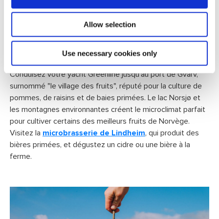
Le village des fruits : De la
Allow selection
pomme à la bière
Use necessary cookies only
Conduisez votre yacht Greenline jusqu'au port de Gvarv,
surnommé "le village des fruits", réputé pour la culture de
pommes, de raisins et de baies primées. Le lac Norsjø et
les montagnes environnantes créent le microclimat parfait
pour cultiver certains des meilleurs fruits de Norvège.
Visitez la
microbrasserie de Lindheim
, qui produit des
bières primées, et dégustez un cidre ou une bière à la
ferme.