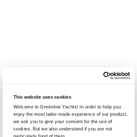
This website uses cookies
Welcome to Greenline Yachts! In order to help you
enjoy the most tailor-made experience of our product,
we ask you to give your consent for the use of
cookies. But we also understand if you are not
particularly fond of them.