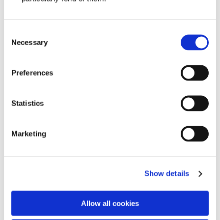
Consent
Necessary
Selection
Propulsion
Preferences
Du traditionnel au tout
électrique
Statistics
Marketing
Show details
Allow all cookies