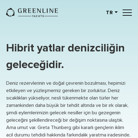
TR
English
German
Spanish
Hibrit yatlar denizciliğin
French
Slovenian
geleceğidir.
Italian
Turkish
Deniz rezervlerinin ve doğal çevrenin bozulması, hepimizi
Russian
etkileyen ve yüzleşmemiz gereken bir zorluktur. Deniz
sıcaklıkları yükseliyor, nesli tükenmekte olan türler her
zamankinden daha büyük bir tehdit altında ve bir ırk olarak,
şimdi eylemlerimizin gelecek nesiller için bu gezegenin
geleceğini şekillendireceği bir değişim noktasına ulaştık.
Ama umut var. Greta Thunberg gibi kararlı gençlerin iklim
acil durumu tehdidi hakkında farkındalık yaratma iradesinde,