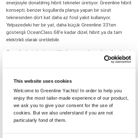
enerjisiyle donatılmış hibrit tekneler üretiyor. Greenline hibrit
konsepti, benzer koşullarda planya yapan bir sürat
teknesinden dört kat daha az fosil yakıt kullanıyor.
Yelpazedeki her bir yat, daha küçük Greenline 33'ten
gösterişli OceanClass 68'e kadar dizel, hibrit ya da tam
elektrikli olarak üretilebilir.
Greenline'ın teknelerinin lüksü ve ayrıntılara gösterilen özeni
onları daha da değerli kılıyor. Yeni teknolojinin benimsenmesi
bazen bir ürünün günlük işleyişinde tavizlere yol açabilir,
ancak Greenline ürün yelpazesinde durum böyle değildir.
This website uses cookies
Tekneler şık, çağdaş ve sağlam yüksek teknoloji gövdelerle
tasarlanmıştır. sahipliğin en keyifli şekli , doğa dostu sorumlu
Welcome to Greenline Yachts! In order to help you
denizciliğin en üst seviyesi Greenline sahipliğinin en
enjoy the most tailor-made experience of our product,
cezbedici yanıdır.
we ask you to give your consent for the use of
cookies. But we also understand if you are not
www.greenlinehybrid.com
particularly fond of them.