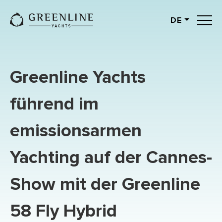
DE
English
German
Spanish
Greenline Yachts
French
Slovenian
führend im
Italian
emissionsarmen
Turkish
Russian
Yachting auf der Cannes-
Show mit der Greenline
58 Fly Hybrid