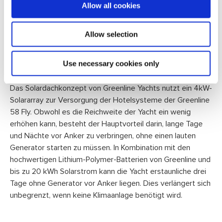
Allow all cookies
ermöglicht der Greenline 58 Fly Hybrid eine
beeindruckende Reichweite von 20 Seemeilen im lautlosen
Elektromodus bei Geschwindigkeiten von bis zu 6 Knoten.
Allow selection
Im typischen Nutzungsmuster einer Greenline Yacht
reduziert das Hybridsystem die Emissionen um bis zu 40
Use necessary cookies only
Prozent.
Das Solardachkonzept von Greenline Yachts nutzt ein 4kW-
Solararray zur Versorgung der Hotelsysteme der Greenline
58 Fly. Obwohl es die Reichweite der Yacht ein wenig
erhöhen kann, besteht der Hauptvorteil darin, lange Tage
und Nächte vor Anker zu verbringen, ohne einen lauten
Generator starten zu müssen. In Kombination mit den
hochwertigen Lithium-Polymer-Batterien von Greenline und
bis zu 20 kWh Solarstrom kann die Yacht erstaunliche drei
Tage ohne Generator vor Anker liegen. Dies verlängert sich
unbegrenzt, wenn keine Klimaanlage benötigt wird.