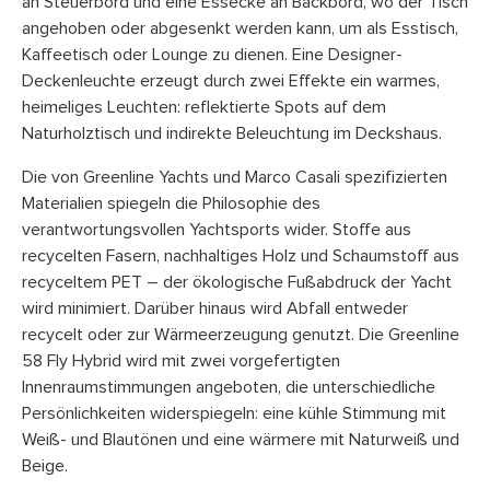
an Steuerbord und eine Essecke an Backbord, wo der Tisch
angehoben oder abgesenkt werden kann, um als Esstisch,
Kaffeetisch oder Lounge zu dienen. Eine Designer-
Deckenleuchte erzeugt durch zwei Effekte ein warmes,
heimeliges Leuchten: reflektierte Spots auf dem
Naturholztisch und indirekte Beleuchtung im Deckshaus.
Die von Greenline Yachts und Marco Casali spezifizierten
Materialien spiegeln die Philosophie des
verantwortungsvollen Yachtsports wider. Stoffe aus
recycelten Fasern, nachhaltiges Holz und Schaumstoff aus
recyceltem PET – der ökologische Fußabdruck der Yacht
wird minimiert. Darüber hinaus wird Abfall entweder
recycelt oder zur Wärmeerzeugung genutzt. Die Greenline
58 Fly Hybrid wird mit zwei vorgefertigten
Innenraumstimmungen angeboten, die unterschiedliche
Persönlichkeiten widerspiegeln: eine kühle Stimmung mit
Weiß- und Blautönen und eine wärmere mit Naturweiß und
Beige.