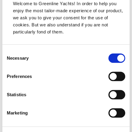
Welcome to Greenline Yachts! In order to help you
Umweltbewusstsein in den Vordergrund stellen.
enjoy the most tailor-made experience of our product,
we ask you to give your consent for the use of
Feiern Sie die Greenline 33 - eine Pionieryacht, die die
cookies. But we also understand if you are not
Branche verändert und unsere Bewunderung geweckt hat.
particularly fond of them.
Freuen Sie sich auf die Zukunft von Greenline Yachts - eine
Zukunft, die mit noch mehr Innovation, Nachhaltigkeit und
unvergesslichen Erlebnissen auf hoher See gefüllt ist.
Consent
Necessary
Selection
Preferences
Statistics
Marketing