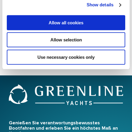
Show details
Allow all cookies
Lebe wohl, Greenline 33. Du wirst immer einen besonderen
Platz in unseren Herzen haben, und wir sind dankbar für die
Allow selection
unvergesslichen Momente, die du unzähligen Familien auf
der ganzen Welt beschert hast. 👋
Use necessary cookies only
Genießen Sie verantwortungsbewusstes
Bootfahren und erleben Sie ein höchstes Maß an