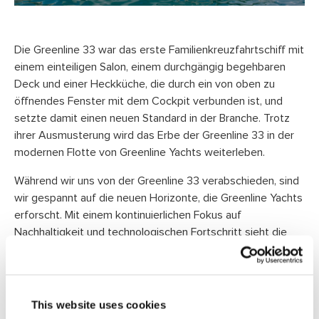
Die Greenline 33 war das erste Familienkreuzfahrtschiff mit
einem einteiligen Salon, einem durchgängig begehbaren
Deck und einer Heckküche, die durch ein von oben zu
öffnendes Fenster mit dem Cockpit verbunden ist, und
setzte damit einen neuen Standard in der Branche. Trotz
ihrer Ausmusterung wird das Erbe der Greenline 33 in der
modernen Flotte von Greenline Yachts weiterleben.
Während wir uns von der Greenline 33 verabschieden, sind
wir gespannt auf die neuen Horizonte, die Greenline Yachts
erforscht. Mit einem kontinuierlichen Fokus auf
Nachhaltigkeit und technologischen Fortschritt sieht die
Zukunft des Bootssports auf der Begunje-Werft, dem
Produktionsstandort von Greenline Yachts, rosig aus.
Kunden haben die Möglichkeit, zu einer grüneren Zukunft
des Bootssports beizutragen, indem sie Unternehmen wie
This website uses cookies
Greenline Yachts unterstützen, die das