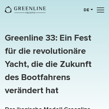
DE
English
German
Spanish
Greenline 33: Ein Fest
French
Slovenian
für die revolutionäre
Italian
Yacht, die die Zukunft
Turkish
Russian
des Bootfahrens
verändert hat