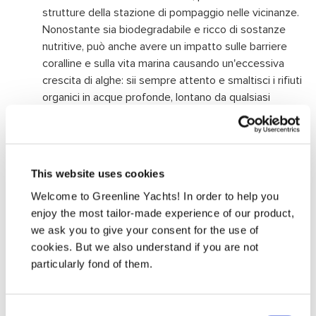
strutture della stazione di pompaggio nelle vicinanze.
Nonostante sia biodegradabile e ricco di sostanze
nutritive, può anche avere un impatto sulle barriere
coralline e sulla vita marina causando un'eccessiva
crescita di alghe: sii sempre attento e smaltisci i rifiuti
organici in acque profonde, lontano da qualsiasi
barriera corallina.
Molti prodotti per la cura della pelle contengono
sostanze chimiche dannose per i coralli e la vita
marina. Una crema solare conforme all'Hawaiian Reef
This website uses cookies
Bill e priva di Octinoxate e Oxybenzone è l'opzione di
Welcome to Greenline Yachts! In order to help you
protezione solare più adatta alla barriera
enjoy the most tailor-made experience of our product,
corallina.
Si consiglia di utilizzare Sun Bum.
we ask you to give your consent for the use of
Fai attenzione a dove ti ancori
perché puoi
cookies. But we also understand if you are not
facilmente distruggere piante, coralli e vita marina sul
particularly fond of them.
fondo del mare.
Sailors for the Sea
ha realizzato una
guida completa su come ancorare in sicurezza.
Mantieni buona la manutenzione della tua barca.
Consent