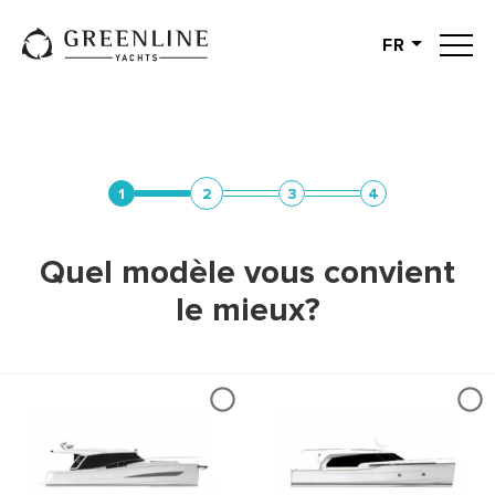
FR
English
German
Spanish
French
1
2
3
4
Slovenian
Italian
Quel modèle vous convient
Turkish
le mieux?
Russian