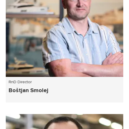
RnD Director
Boštjan Smolej