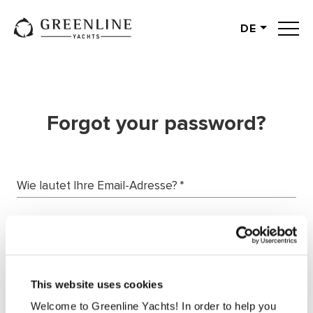
DE
English
German
Spanish
French
Forgot your password?
Slovenian
Italian
Turkish
Wie lautet Ihre Email-Adresse?
*
Russian
Request password
This website uses cookies
Welcome to Greenline Yachts! In order to help you