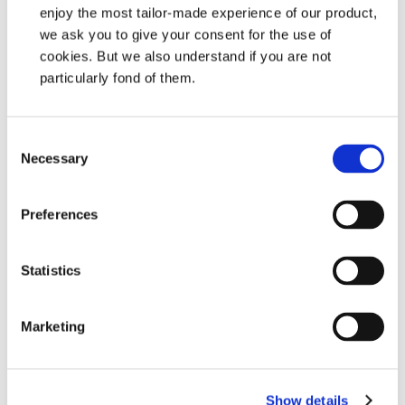
enjoy the most tailor-made experience of our product,
Don’t have an account yet?
we ask you to give your consent for the use of
Sign-up here!
cookies. But we also understand if you are not
particularly fond of them.
Consent
Wir freuen uns darauf mit Ihnen zu
Necessary
Selection
arbeiten oder auch nur zu chatten.
Wenn Sie Fragen haben oder Informationen
Preferences
benötigen, zögern Sie bitte nicht, uns zu
kontaktieren. Auch wenn Sie einfach nur Hallo
Statistics
sagen wollen.
Marketing
Finden Sie Ihren Händler
Show details