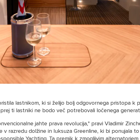
ila lastnikom, ki si želijo bolj odgovornega pristopa k plo
prej ti lastniki ne bodo več potrebovali ločenega generato
nvencionalne jahte prava revolucija," pravi Vladimir Zinch
te v razredu dolžine in luksuza Greenline, ki bi ponujala to
onsible Yachting. Ta premik k zmogljivim alternatorjem i