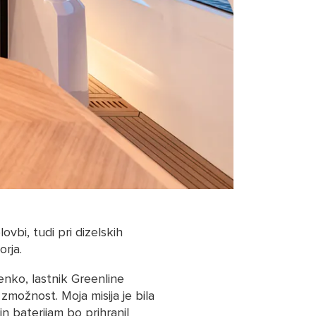
vbi, tudi pri dizelskih
rja.
enko, lastnik Greenline
 zmožnost. Moja misija je bila
n baterijam bo prihranil