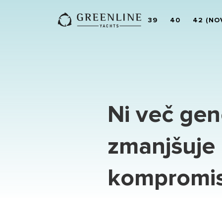
39
40
42 (NO
Ni več gen
zmanjšuje o
kompromi