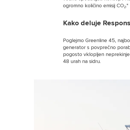
ogromno količino emisij CO₂."
Kako deluje Respons
Poglejmo Greenline 45, najbol
generator s povprečno porabo 
pogosto vklopljen neprekinjen
48 urah na sidru.