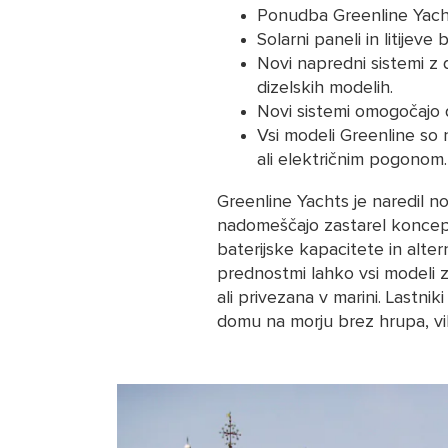
Ponudba Greenline Yach
Solarni paneli in litije
Novi napredni sistemi z 
dizelskih modelih.
Novi sistemi omogočajo 
Vsi modeli Greenline so 
ali električnim pogonom
Greenline Yachts je naredil n
nadomeščajo zastarel koncep
baterijske kapacitete in alte
prednostmi lahko vsi modeli zd
ali privezana v marini. Lastnik
domu na morju brez hrupa, vib