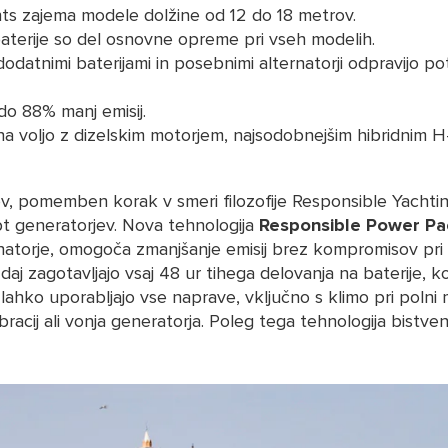
ts zajema modele dolžine od 12 do 18 metrov.
ve baterije so del osnovne opreme pri vseh modelih.
dodatnimi baterijami in posebnimi alternatorji odpravijo p
do 88% manj emisij.
na voljo z dizelskim motorjem, najsodobnejšim hibridnim 
.
ov, pomemben korak v smeri filozofije Responsible Yachting 
t generatorjev. Nova tehnologija
Responsible Power Pa
rnatorje, omogoča zmanjšanje emisij brez kompromisov pri
aj zagotavljajo vsaj 48 ur tihega delovanja na baterije, k
i lahko uporabljajo vse naprave, vključno s klimo pri polni 
racij ali vonja generatorja. Poleg tega tehnologija bistve