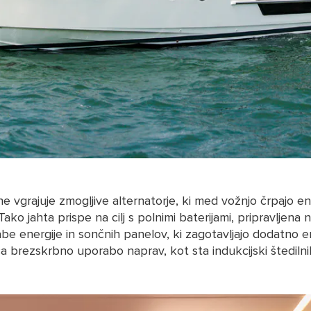
 vgrajuje zmogljive alternatorje, ki med vožnjo črpajo ene
e. Tako jahta prispe na cilj s polnimi baterijami, pripravljen
be energije in sončnih panelov, ki zagotavljajo dodatno en
 brezskrbno uporabo naprav, kot sta indukcijski štedilnik 