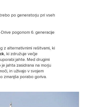
otrebo po generatorju pri vseh
H-Drive pogonom 6. generacije
z alternativnimi rešitvami, ki
ck
, ki združuje večje
 uporabi jahte. Med drugimi
o je jahta zasidrana na morju
moči, in uživajo v svojem
no zmanjša porabo goriva.