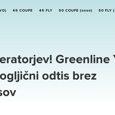
VO)
45 COUPE
45 FLY
50 COUPE (soon)
50 FLY (
eratorjev! Greenline
gljični odtis brez
sov