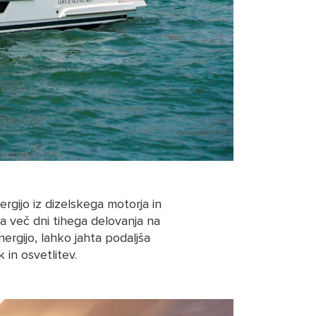
rgijo iz dizelskega motorja in
a na več dni tihega delovanja na
ergijo, lahko jahta podaljša
in osvetlitev.