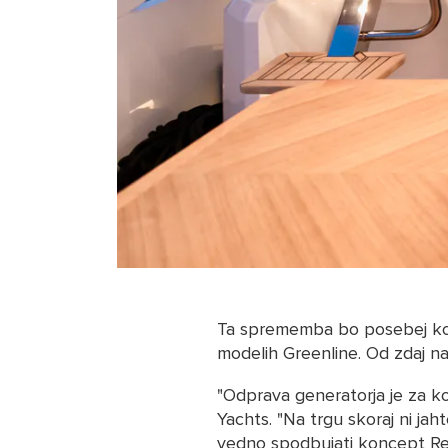
Ta sprememba bo posebej korist
modelih Greenline. Od zdaj na
"Odprava generatorja je za ko
Yachts. "Na trgu skoraj ni jah
vedno spodbujati koncept Resp