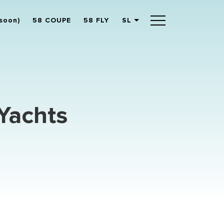
soon)
58 COUPE
58 FLY
SL
English
German
Spanish
French
Slovenian
 Yachts
Italian
Turkish
Russian