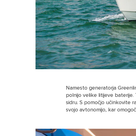
Namesto generatorja Greenline
polnijo velike litijeve baterij
sidru. S pomočjo učinkovite ra
svojo avtonomijo, kar omogoča