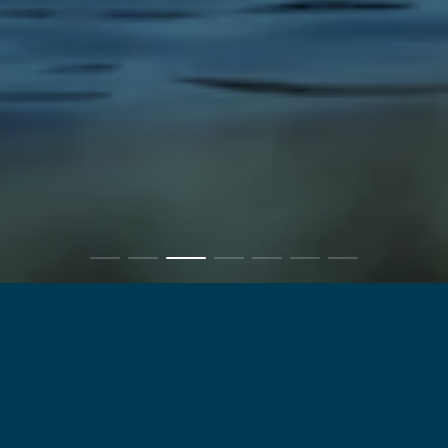
Propulsion
We offer a complete fleet with traditional and
alternative propulsion