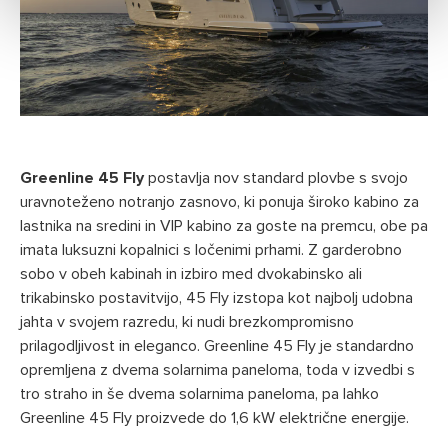
Greenline 45 Fly
postavlja nov standard plovbe s svojo
uravnoteženo notranjo zasnovo, ki ponuja široko kabino za
lastnika na sredini in VIP kabino za goste na premcu, obe pa
imata luksuzni kopalnici s ločenimi prhami. Z garderobno
sobo v obeh kabinah in izbiro med dvokabinsko ali
trikabinsko postavitvijo, 45 Fly izstopa kot najbolj udobna
jahta v svojem razredu, ki nudi brezkompromisno
prilagodljivost in eleganco. Greenline 45 Fly je standardno
opremljena z dvema solarnima paneloma, toda v izvedbi s
tro straho in še dvema solarnima paneloma, pa lahko
Greenline 45 Fly proizvede do 1,6 kW električne energije.