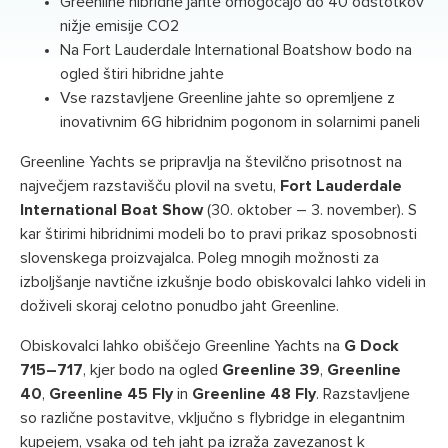
Greenline hibridne jahte omogočajo do 40 odstotkov
nižje emisije CO2
Na Fort Lauderdale International Boatshow bodo na
ogled štiri hibridne jahte
Vse razstavljene Greenline jahte so opremljene z
inovativnim 6G hibridnim pogonom in solarnimi paneli
Greenline Yachts se pripravlja na številčno prisotnost na
največjem razstavišču plovil na svetu,
Fort Lauderdale
International Boat Show
(30. oktober – 3. november). S
kar štirimi hibridnimi modeli bo to pravi prikaz sposobnosti
slovenskega proizvajalca. Poleg mnogih možnosti za
izboljšanje navtične izkušnje bodo obiskovalci lahko videli in
doživeli skoraj celotno ponudbo jaht Greenline.
Obiskovalci lahko obiščejo Greenline Yachts na
G Dock
715–717
, kjer bodo na ogled
Greenline 39
,
Greenline
40
,
Greenline 45 Fly
in
Greenline 48 Fly
. Razstavljene
so različne postavitve, vključno s flybridge in elegantnim
kupejem, vsaka od teh jaht pa izraža zavezanost k