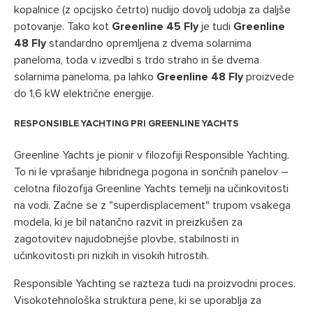
kopalnice (z opcijsko četrto) nudijo dovolj udobja za daljše
potovanje. Tako kot
Greenline 45 Fly
je tudi
Greenline
48
Fly
standardno opremljena z dvema solarnima
paneloma, toda v izvedbi s trdo straho in še dvema
solarnima paneloma, pa lahko
Greenline 48
Fly
proizvede
do 1,6 kW električne energije.
RESPONSIBLE YACHTING PRI GREENLINE YACHTS
Greenline Yachts je pionir v filozofiji Responsible Yachting.
To ni le vprašanje hibridnega pogona in sončnih panelov –
celotna filozofija Greenline Yachts temelji na učinkovitosti
na vodi. Začne se z "superdisplacement" trupom vsakega
modela, ki je bil natančno razvit in preizkušen za
zagotovitev najudobnejše plovbe, stabilnosti in
učinkovitosti pri nizkih in visokih hitrostih.
Responsible Yachting se razteza tudi na proizvodni proces.
Visokotehnološka struktura pene, ki se uporablja za