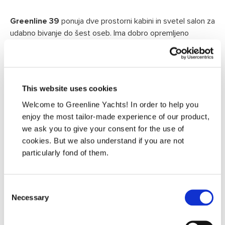
Greenline 39
ponuja dve prostorni kabini in svetel salon za
udabno bivanje do šest oseb. Ima dobro opremljeno
kopalnico in dobro opremljeno kuhinjo, kar nudi tako udobje
kot funkcionalnost za daljše izlete. Standardni solarni paneli
proizvajajo do 1,1 kW električne energije.
This website uses cookies
Welcome to Greenline Yachts! In order to help you
enjoy the most tailor-made experience of our product,
we ask you to give your consent for the use of
cookies. But we also understand if you are not
particularly fond of them.
Consent
Necessary
Selection