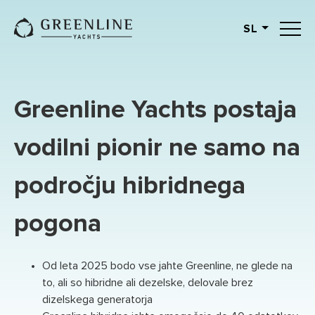
SL
English
German
Spanish
Greenline Yachts postaja
French
Slovenian
vodilni pionir ne samo na
Italian
področju hibridnega
Turkish
Russian
pogona
Od leta 2025 bodo vse jahte Greenline, ne glede na
to, ali so hibridne ali dezelske, delovale brez
dizelskega generatorja