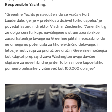
Responsible Yachting
.
"Greenline Yachts je navdušen, da se vrača v Fort
Lauderdale, kjer je v preteklosti doživel toliko uspeha," je
povedal lastnik in direktor Vladimir Zinchenko. "Ameriški trg
že dolgo ceni funkcije, navdihnjene s strani uporabnikov,
zaradi katerih je bivanje na Greenline jahtah nepozabno, da
ne omenjamo potenciala za tiho električno delovanje. In
letos je motivacija za pridružitev družini Greenline močnejša
kot kdajkoli prej, saj država Washington uvaja davčne
olajšave za nove hibridne jahte. To bi za nove kupce lahko
pomenilo prihranke v višini več kot 100.000 dolarjev."