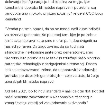
delovanju. Konfiguracija je tudi idealna za regije, kjer
konstantna uporaba klimatske naprave ni potrebna, saj
omogoča tiho in okolju prijazno izkušnjo," je dejal CCO Luca
Raumland.
"Vendar pa smo opazili, da so se mnogi naši kupci odločili
za rezervni generator, še posebej tam, kjer je potrebna
klimatska naprava, zato smo morali ponudbo dvigniti na
naslednjo raven. Da zagotovimo, da so tudi naši
standardne, ne-hibridne jahte brez generatorjev, smo
preteklo leto preizkušali rešitev, ki združuje našo hibridno
baterijsko tehnologijo z nadgrajenimi alternatorji. Danes
lahko samozavestno trdimo, da ta postavitev odpravlja
potrebo po dizelskih generatorjih – celo za tiste, ki želijo
uporabljati klimatsko napravo!
Od leta 2025 bo to novi standard v naši celotni floti kot del
naše nenehne zavezanosti k Responsible Yachting in
zmanjševanju emisij pri vsakodnevnih aktivnostih."