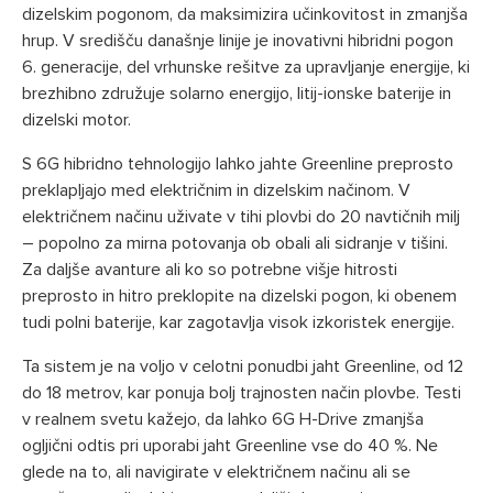
dizelskim pogonom, da maksimizira učinkovitost in zmanjša
hrup. V središču današnje linije je inovativni hibridni pogon
6. generacije, del vrhunske rešitve za upravljanje energije, ki
brezhibno združuje solarno energijo, litij-ionske baterije in
dizelski motor.
S 6G hibridno tehnologijo lahko jahte Greenline preprosto
preklapljajo med električnim in dizelskim načinom. V
električnem načinu uživate v tihi plovbi do 20 navtičnih milj
– popolno za mirna potovanja ob obali ali sidranje v tišini.
Za daljše avanture ali ko so potrebne višje hitrosti
preprosto in hitro preklopite na dizelski pogon, ki obenem
tudi polni baterije, kar zagotavlja visok izkoristek energije.
Ta sistem je na voljo v celotni ponudbi jaht Greenline, od 12
do 18 metrov, kar ponuja bolj trajnosten način plovbe. Testi
v realnem svetu kažejo, da lahko 6G H-Drive zmanjša
ogljični odtis pri uporabi jaht Greenline vse do 40 %. Ne
glede na to, ali navigirate v električnem načinu ali se