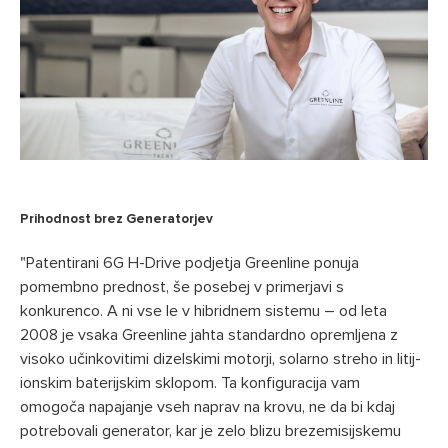
Prihodnost brez Generatorjev
"Patentirani 6G H-Drive podjetja Greenline ponuja
pomembno prednost, še posebej v primerjavi s
konkurenco. A ni vse le v hibridnem sistemu – od leta
2008 je vsaka Greenline jahta standardno opremljena z
visoko učinkovitimi dizelskimi motorji, solarno streho in litij-
ionskim baterijskim sklopom. Ta konfiguracija vam
omogoča napajanje vseh naprav na krovu, ne da bi kdaj
potrebovali generator, kar je zelo blizu brezemisijskemu