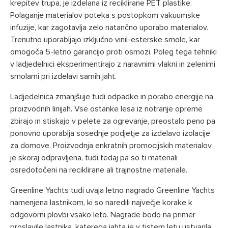
krepitev trupa, je izdelana iz reciklirane PET plastike.
Polaganje materialov poteka s postopkom vakuumske
infuzije, kar zagotavlja zelo natančno uporabo materialov.
Trenutno uporabljajo izključno vinil-esterske smole, kar
omogoča 5-letno garancijo proti osmozi. Poleg tega tehniki
v ladjedelnici eksperimentirajo z naravnimi vlakni in zelenimi
smolami pri izdelavi samih jaht.
Ladjedelnica zmanjšuje tudi odpadke in porabo energije na
proizvodnih linijah. Vse ostanke lesa iz notranje opreme
zbirajo in stiskajo v pelete za ogrevanje, preostalo peno pa
ponovno uporablja sosednje podjetje za izdelavo izolacije
za domove. Proizvodnja enkratnih promocijskih materialov
je skoraj odpravljena, tudi tedaj pa so ti materiali
osredotočeni na reciklirane ali trajnostne materiale.
Greenline Yachts tudi uvaja letno nagrado Greenline Yachts
namenjena lastnikom, ki so naredili največje korake k
odgovorni plovbi vsako leto. Nagrade bodo na primer
proslavile lastnika, katerega jahta je v tistem letu ustvarila